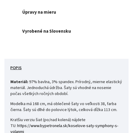
Úpravy na mieru
Vyrobené na Slovensku
POPIS
Materiál:
97% bavlna, 3% spandex. Prírodný, mierne elastický
materiál. Jednoduchá údržba. Šaty sú vhodné na nosenie
počas všetkých ročných období.
Modelka má 168 cm, má oblečené šaty vo veľkosti 38, farba
čierna. Šaty sú dlhé do polovice lýtok, celková dĺžka 113
cm.
Kratšiu verziu šiat (po/nad kolená) nájdete
TU:
https://www.bypetronela.sk/
koselove-saty-symphony-s-
volanmi