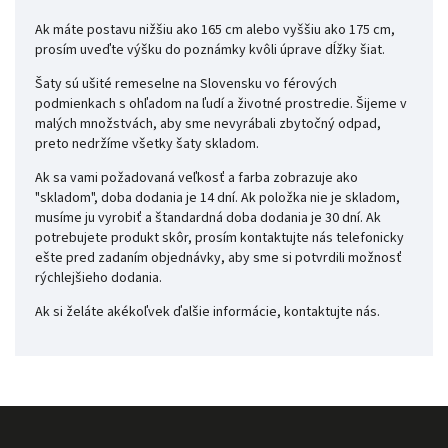
Ak máte postavu nižšiu ako 165 cm alebo vyššiu ako 175 cm,
prosím uveďte výšku do poznámky kvôli úprave dĺžky šiat.
Šaty sú ušité remeselne na Slovensku vo férových
podmienkach s ohľadom na ľudí a životné prostredie. Šijeme v
malých množstvách, aby sme nevyrábali zbytočný odpad,
preto nedržíme všetky šaty skladom.
Ak sa vami požadovaná veľkosť a farba zobrazuje ako
"skladom", doba dodania je 14 dní. Ak položka nie je skladom,
musíme ju vyrobiť a štandardná doba dodania je 30 dní. Ak
potrebujete produkt skôr, prosím kontaktujte nás telefonicky
ešte pred zadaním objednávky, aby sme si potvrdili možnosť
rýchlejšieho dodania.
Ak si želáte akékoľvek ďalšie informácie, kontaktujte nás.