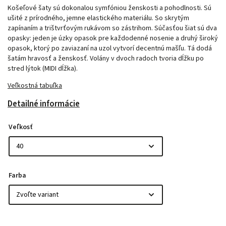
Košeľové šaty sú dokonalou symfóniou ženskosti a pohodlnosti. Sú
ušité z prírodného, jemne elastického materiálu. So skrytým
zapínaním a trištvrťovým rukávom so zástrihom. Súčasťou šiat sú dva
opasky: jeden je úzky opasok pre každodenné nosenie a druhý široký
opasok, ktorý po zaviazaní na uzol vytvorí decentnú mašľu. Tá dodá
šatám hravosť a ženskosť. Volány v dvoch radoch tvoria dĺžku po
stred lýtok (MIDI dĺžka).
Veľkostná tabuľka
Detailné informácie
Veľkosť
Farba