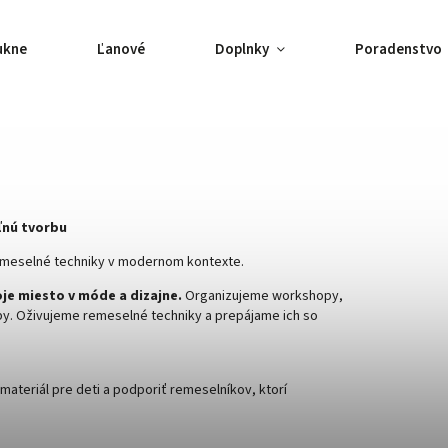
ukne
Ľanové
Doplnky
Poradenstvo
ľnú tvorbu
remeselné techniky v modernom kontexte.
voje miesto v móde a dizajne.
Organizujeme workshopy,
by. Oživujeme remeselné techniky a prepájame ich so
ateriál pre deti a podporiť remeselníkov, ktorí