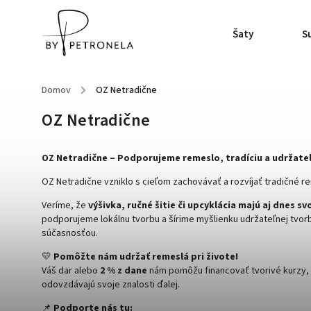
Šaty
S
Domov
/
OZ Netradične
OZ Netradične
OZ Netradične – Podporujeme remeslo, tradíciu a udržate
OZ Netradične vzniklo s cieľom zachovávať a rozvíjať tradičné 
Veríme, že
výšivka, ručné šitie či upcyklácia majú aj dnes s
podporujeme lokálnu tvorbu a šírime myšlienku udržateľnej tvor
súčasnosťou.
💛
Pomôžte nám udržať remeslá pri živote!
Váš dar alebo
2 % z dane
nám pomôžu financovať tvorivé kurzy, m
odovzdávajú svoje znalosti ďalej.
📌
Podporte nás tu: