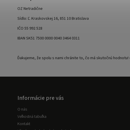
OZ Netradične
Sídlo: Ľ. Kraskovskej 16, 851 10 Bratislava
IČO 55 992 528
IBAN SK51 7500 0000 0040 3464 0311
Ďakujeme, že spolu s nami chránite to, čo má skutočnú hodnotu! 
Informácie pre vás
O nás
Veľkostná tabuľka
Kontakt