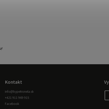
🌿
Kontakt
Vy
info
@
bypetronela.sk
+421 911 969 915
Facebook