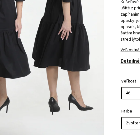
Košeľové 
ušité z pr
zapínaním 
opasky: j
opasok, kt
šatám hrav
stred lýtok
Veľkostná
Detailné
Veľkosť
Farba