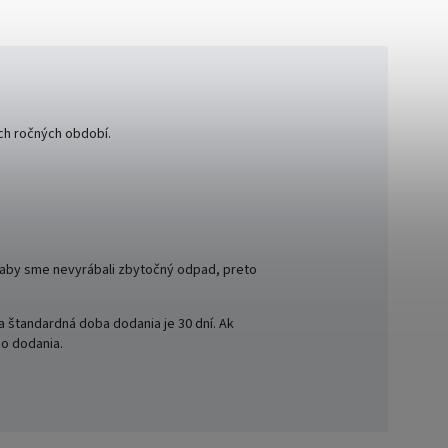
ch ročných období.
 aby sme nevyrábali zbytočný odpad, preto
a štandardná doba dodania je 30 dní. Ak
ho dodania.