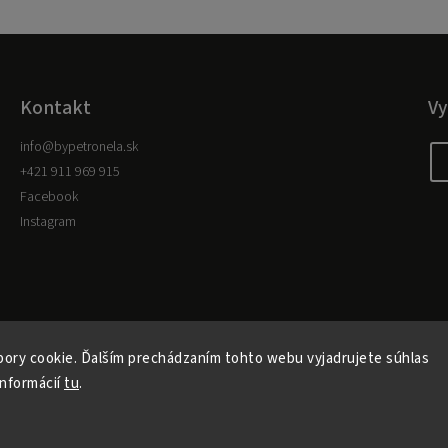
Kontakt
Vy
info
@
bypetronela.sk
+421 911 969 915
Facebook
Instagram
ory cookie. Ďalším prechádzaním tohto webu vyjadrujete súhlas
informácií
tu
.
Copyright 2026
byPetronela
. Všetky práva vyhradené.
Vytvořil
Shoptet
| Design
Shoptak.cz