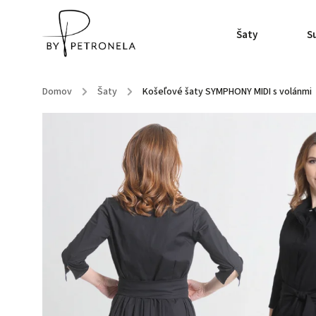
Šaty
S
Domov
/
Šaty
/
Košeľové šaty SYMPHONY MIDI s volánmi