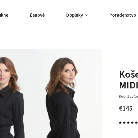
ukne
Ľanové
Doplnky
Poradenstvo
Koš
MIDI
Kód:
Zvoľte
€145