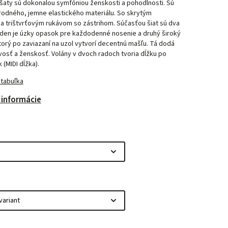
šaty sú dokonalou symfóniou ženskosti a pohodlnosti. Sú
írodného, jemne elastického materiálu. So skrytým
a trištvrťovým rukávom so zástrihom. Súčasťou šiat sú dva
eden je úzky opasok pre každodenné nosenie a druhý široký
orý po zaviazaní na uzol vytvorí decentnú mašľu. Tá dodá
osť a ženskosť. Volány v dvoch radoch tvoria dĺžku po
 (MIDI dĺžka).
 tabuľka
 informácie