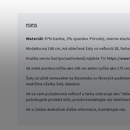
POPIS
Materiál:
97% bavlna, 3% spandex. Prírodný, mierne elast
Modelka má 168 cm, má oblečené šaty vo veľkosti 38, farba č
Kratšiu verziu šiat (po/nad kolená) nájdete TU:
https://www.
Ak máte postavu nižšiu ako 165 cm alebo vyššiu ako 175 cm
Šaty sú ušité remeselne na Slovensku vo férových podmien
nedržíme všetky šaty skladom.
Ak sa vami požadovaná veľkosť a farba zobrazuje ako "sklad
potrebujete produkt skôr, prosím kontaktujte nás telefonic
Ak si želáte akékoľvek ďalšie informácie, kontaktujte nás.