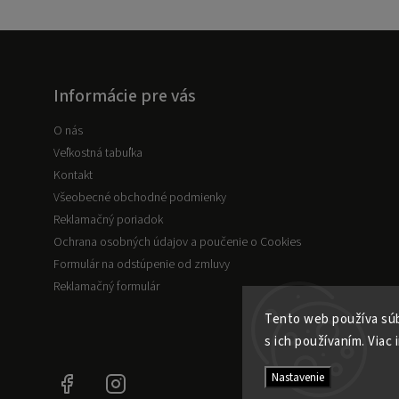
Informácie pre vás
O nás
Veľkostná tabuľka
Kontakt
Všeobecné obchodné podmienky
Reklamačný poriadok
Ochrana osobných údajov a poučenie o Cookies
Formulár na odstúpenie od zmluvy
Reklamačný formulár
Tento web používa súb
s ich používaním. Viac 
Nastavenie
Facebook
Instagram