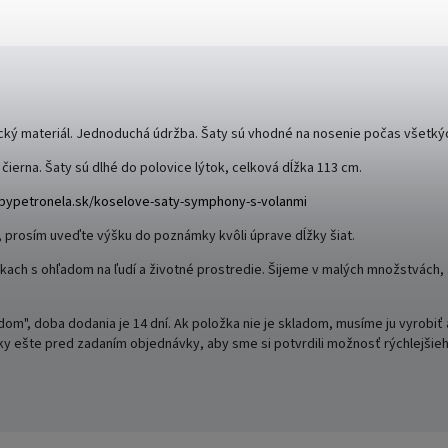
ický materiál. Jednoduchá údržba. Šaty sú vhodné na nosenie počas všetký
ierna. Šaty sú dlhé do polovice lýtok, celková dĺžka 113
cm.
bypetronela.sk/
koselove-saty-symphony-s-volanmi
, prosím uveďte výšku do poznámky kvôli úprave dĺžky šiat.
kach s ohľadom na ľudí a životné prostredie. Šijeme v malých množstvách,
om", doba dodania je 14 dní. Ak položka nie je skladom, musíme ju vyrobiť 
ky ešte pred zadaním objednávky, aby sme si potvrdili možnosť rýchlejšie