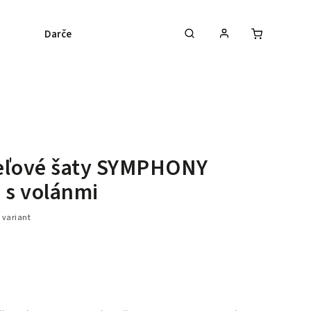
Darčekové poukážky
Podujatia
O nás
eľové šaty SYMPHONY
 s volánmi
 variant