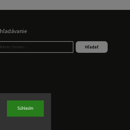
hľadávanie
Hľadať
Súhlasím