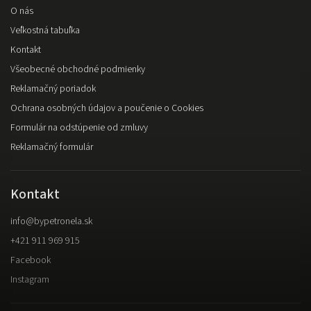
O nás
Veľkostná tabuľka
Kontakt
Všeobecné obchodné podmienky
Reklamačný poriadok
Ochrana osobných údajov a poučenie o Cookies
Formulár na odstúpenie od zmluvy
Reklamačný formulár
Kontakt
info
@
bypetronela.sk
+421 911 969 915
Facebook
Instagram