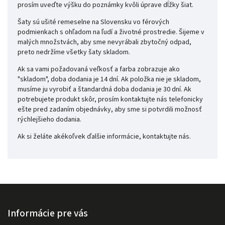
prosím uveďte výšku do poznámky kvôli úprave dĺžky šiat.
Šaty sú ušité remeselne na Slovensku vo férových
podmienkach s ohľadom na ľudí a životné prostredie. Šijeme v
malých množstvách, aby sme nevyrábali zbytočný odpad,
preto nedržíme všetky šaty skladom.
Ak sa vami požadovaná veľkosť a farba zobrazuje ako
"skladom", doba dodania je 14 dní. Ak položka nie je skladom,
musíme ju vyrobiť a štandardná doba dodania je 30 dní. Ak
potrebujete produkt skôr, prosím kontaktujte nás telefonicky
ešte pred zadaním objednávky, aby sme si potvrdili možnosť
rýchlejšieho dodania.
Ak si želáte akékoľvek ďalšie informácie, kontaktujte nás.
Informácie pre vás