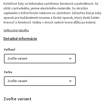
Košeľové šaty sú dokonalou symfóniou ženskosti a pohodlnosti. Sú
ušité z prírodného, jemne elastického materiálu. So skrytým
zapínaním a trištvrťovým rukávom so zástrihom. Súčasťou šiat je úzky
opasok pre každodenné nosenie a široký opasok, ktorý dodá šatám
hravosť a ženskosť. Volány v dvoch radoch tvoria dĺžku po kolená.
Veľkostná tabuľka
Detailné informácie
Veľkosť
Farba
Zvoľte variant