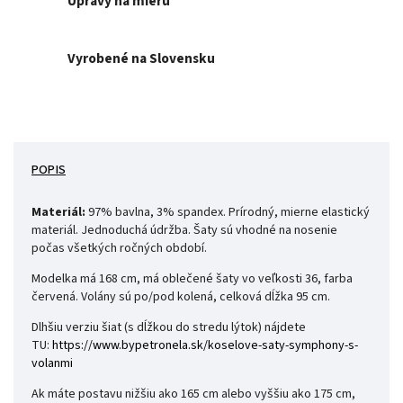
Úpravy na mieru
Vyrobené na Slovensku
POPIS
Materiál:
97% bavlna, 3% spandex. Prírodný, mierne elastický
materiál. Jednoduchá údržba. Šaty sú vhodné na nosenie
počas všetkých ročných období.
Modelka má 168 cm, má oblečené šaty vo veľkosti 36, farba
červená. Volány sú po/pod kolená, celková dĺžka 95
cm.
Dlhšiu verziu šiat (s dĺžkou do stredu lýtok) nájdete
TU:
https://www.bypetronela.sk/
koselove-saty-symphony-s-
volanmi
Ak máte postavu nižšiu ako 165 cm alebo vyššiu ako 175 cm,