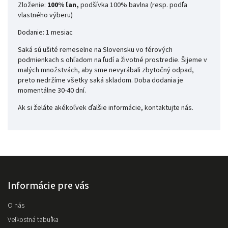
Zloženie:
100% ľan,
podšívka 100% bavlna (resp. podľa
vlastného výberu)
Dodanie: 1 mesiac
Saká sú ušité remeselne na Slovensku vo férových
podmienkach s ohľadom na ľudí a životné prostredie. Šijeme v
malých množstvách, aby sme nevyrábali zbytočný odpad,
preto nedržíme všetky saká skladom. Doba dodania je
momentálne 30-40 dní.
Ak si želáte akékoľvek ďalšie informácie, kontaktujte nás.
Informácie pre vás
O nás
Veľkostná tabuľka