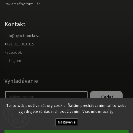
Reklamačný formulár
Kontakt
info
@
bypetronela.sk
+421 911 969 915
Facebook
Instagram
Vyhľadávanie
Hľadať
Tento web používa súbory cookie. Ďalším prechádzaním tohto webu
vyjadrujete súhlas s ich používaním. Viac informácií
tu
.
Copyright 2026
byPetronela
. Všetky práva vyhradené.
Nastavenie
Vytvořil
Shoptet
| Design
Shoptak.cz